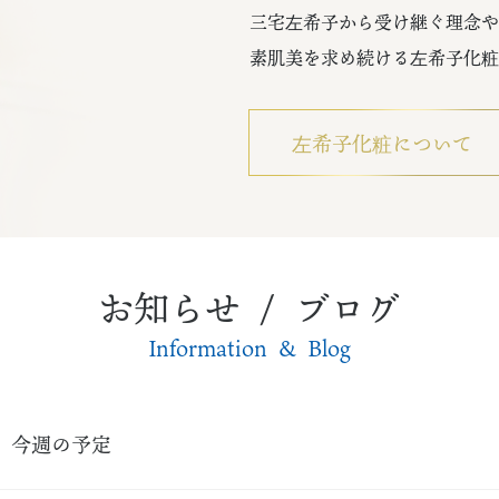
三宅左希子から受け継ぐ理念や
素肌美を求め続ける左希子化粧
左希子化粧について
お知らせ / ブログ
Information & Blog
今週の予定