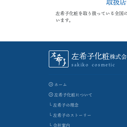
取扱店
左希子化粧を取り扱っている全国
います。
左希子化粧
株式会
sakiko cosmetic
ホーム
左希子化粧について
左希子の理念
左希子のストーリー
会社案内