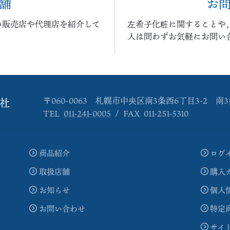
舗
お
の販売店や代理店を紹介して
左希子化粧に関することや
人は問わずお気軽にお問い
〒060-0063
札幌市中央区南3条西6丁目3-2
南3
社
TEL
011-241-0005
/ FAX 011-251-5310
商品紹介
ログ
取扱店舗
購入
お知らせ
個人
お問い合わせ
特定
サイ