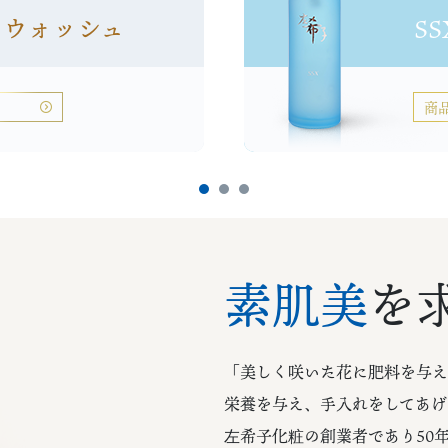
ンウォッシュ
S
商
1
2
3
素肌美
を
「美しく咲いた花に肥料を与え
栄養を与え、手入れをしてあげ
左希子化粧の創業者であり50