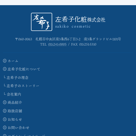
左希子化粧
株式会社
sakiko cosmetic
〒060-0063
札幌市中央区南3条西6丁目3-2
南3条グランドビル1101号
TEL
011-241-0005
/ FAX 011-251-5310
ホーム
左希子化粧について
左希子の理念
左希子のストーリー
会社案内
商品紹介
取扱店舗
お知らせ
お問い合わせ
ログイン / マイページ